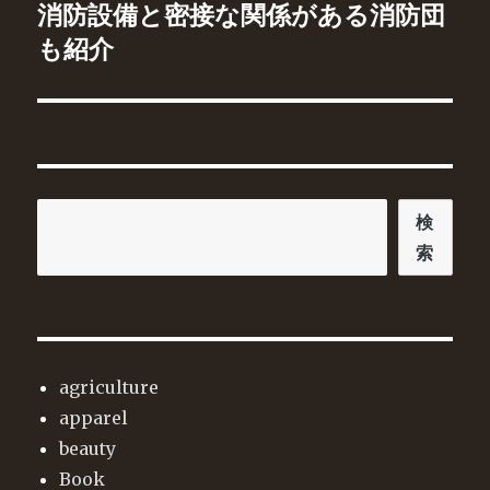
の
消防設備と密接な関係がある消防団
シ
投
も紹介
稿:
ョ
ン
検
検
索
索
agriculture
apparel
beauty
Book