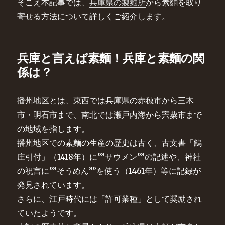
そこえ本記事では、
兵庫県の製麺所
から素麵を取り
寄せる方法について詳しくご紹介します。
兵庫と言えば素麵！兵庫と素麵の関
係は？
播州地区とは、東西では兵庫県の赤穂市から三木
市・明石市まで、南北では瀬戸内海から宍粟市まで
の地域を指します。
播州地区での素麵の生産の歴史は古く、古文書「鵤
庄引付」（1418年）に””サウメン””の記述や、神社
の祝言に””そうめん””を使う（1461年）等に記録が
発見されています。
さらに、江戸時代には「許可業種」として奨励され
ていたようです。