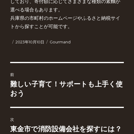
しており、寄付額に応じてさまざまな種類の素麵が
選べる場合もあります。
兵庫県の市町村のホームページやふるさと納税サイ
トから探すことが可能です。
投
カ
2023年10月10日
Gourmand
稿
テ
日:
ゴ
リ
ー
投
前
稿
難しい子育て！サポートも上手く使
前
の
おう
ナ
投
ビ
稿:
ゲ
次
東金市で消防設備会社を探すには？
次
ー