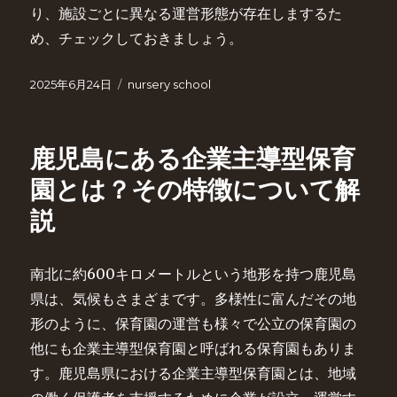
り、施設ごとに異なる運営形態が存在しまするた
め、チェックしておきましょう。
投
カ
2025年6月24日
nursery school
稿
テ
日:
ゴ
リ
鹿児島にある企業主導型保育
ー
園とは？その特徴について解
説
南北に約600キロメートルという地形を持つ鹿児島
県は、気候もさまざまです。多様性に富んだその地
形のように、保育園の運営も様々で公立の保育園の
他にも企業主導型保育園と呼ばれる保育園もありま
す。鹿児島県における企業主導型保育園とは、地域