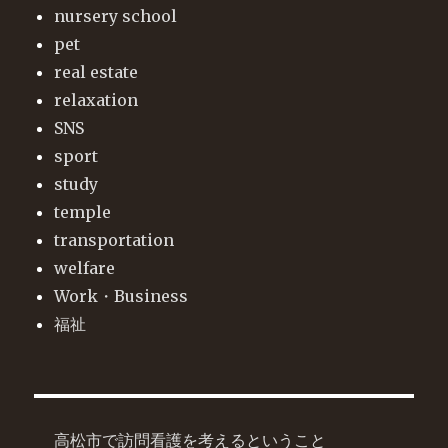
nursery school
pet
real estate
relaxation
SNS
sport
study
temple
transportation
welfare
Work・Business
福祉
高松市で訪問看護を考えるということ