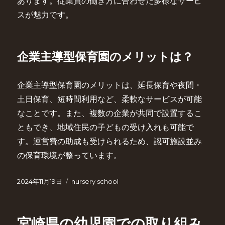
あります。従業員の働き方に合わせた多様なサービ
スが魅力です。
企業主導型保育園のメリットは？
企業主導型保育園のメリットは、延長保育や夜間・
土日保育、短時間利用など、柔軟なサービスが可能
なことです。また、複数の企業が共同で設置するこ
ともでき、地域住民の子どもの受け入れも可能で
す。運営費の助成も受けられるため、認可施設並み
の保育環境が整っています。
投
カ
2024年11月19日
nursery school
稿
テ
日:
ゴ
リ
宮崎県の幼児園での取り組み
ー