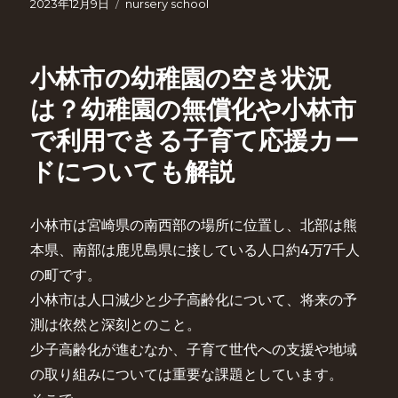
投
カ
2023年12月9日
nursery school
稿
テ
日:
ゴ
リ
小林市の幼稚園の空き状況
ー
は？幼稚園の無償化や小林市
で利用できる子育て応援カー
ドについても解説
小林市は宮崎県の南西部の場所に位置し、北部は熊
本県、南部は鹿児島県に接している人口約4万7千人
の町です。
小林市は人口減少と少子高齢化について、将来の予
測は依然と深刻とのこと。
少子高齢化が進むなか、子育て世代への支援や地域
の取り組みについては重要な課題としています。