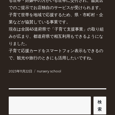
る世帯・妊娠中の方がいる世帯に交付され、協賛店
でのご提示でお店独自のサービスが受けられます。
子育て世帯を地域で応援するため、県・市町村・企
業などが協賛している事業です。
現在は全国45道府県で「子育て支援事業」の取り組
みが広まり、都道府県で相互利用もできるようにな
りました。
子育て応援カードをスマートフォン表示もできるの
で、観光や旅行のときにも活用したいですね。
投
カ
2023年11月22日
nursery school
稿
テ
日:
ゴ
リ
ー
検
検
索
索