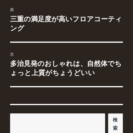
ー
投
前
稿
三重の満足度が高いフロアコーティ
前
の
ング
ナ
投
ビ
稿:
ゲ
次
多治見発のおしゃれは、自然体でち
次
ー
の
ょっと上質がちょうどいい
シ
投
稿:
ョ
ン
検
検
索
索