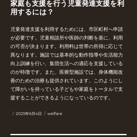
家庭も支援を行う児童発達支援を利
用するには？
児童発達支援を利用するためには、市区町村へ申請
が必要です。児童相談所や医師の判断を基に、利用
の可否が決まります。利用料は世帯の所得に応じて
異なります。施設では基本的な動作指導や生活能力
向上訓練を行い、集団生活への適応を支援している
のが特徴です。また、医療型施設では、身体機能改
善のための治療も提供されています。このようにし
て障がいを持っている子どもや家庭をトータルで支
援することができるようになっているのです。
投
カ
2025年6月4日
welfare
稿
テ
日:
ゴ
リ